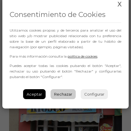
X
Consentimiento de Cookies
Utilizamos cookies propias y de terceros para analizar el uso del
sitio web y/o mostrar publicidad relacionada con tu preferencia
sobre la base de un perfil elaborado a partir de tu hábito de
¿Cuando esta abierto?
De lunes a Viernes (9:30-15:30 /
navegación (por ejemplo, páginas visitadas).
17:00-21:30) ySabados, Domingos y Festivos (9:30-21:30)
Para más información consulta la
política de cookies
.
¿Donde esta?
Calle Miguel Zaera 17, a unos 10 metros de Tu
Merendero en direccion a la Catedral.
GOOGLE MAPS
Puedes aceptar todas las cookies pulsando el botón "Aceptar",
rechazar su uso pulsando el botón "Rechazar" y configurarlas
pulsando el botón "Configurar".
KIOSKO SOFIA
Aceptar
Rechazar
Configurar